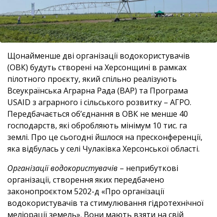
Щонайменше дві організації водокористувачів
(ОВК) будуть створені на Херсонщині в рамках
пілотного проєкту, який спільно реалізують
Всеукраїнська Аграрна Рада (ВАР) та Програма
USAID з аграрного і сільського розвитку – АГРО.
Передбачається об’єднання в ОВК не менше 40
господарств, які обробляють мінімум 10 тис. га
землі. Про це сьогодні йшлося на пресконференції,
яка відбулась у селі Чулаківка Херсонської області.
Організації водокористувачів
– неприбуткові
організації, створення яких передбачено
законопроєктом 5202-д «Про організації
водокористувачів та стимулювання гідротехнічної
меліорації земель». Вони мають взяти на свій