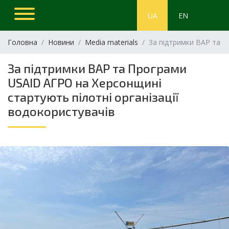
UA
EN
Головна
Новини
Media materials
За підтримки ВАР та П
За підтримки ВАР та Програми
USAID АГРО на Херсонщині
стартують пілотні організації
водокористувачів