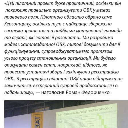
«Цей пілотний проєкт дуже практичний, оскільки він
покаже,як правильно організувати ОВК у межах
правового поля. Пілотною областю обрано саме
Херсонщину, оскільки тут є найкраще збережена
система зрошення та найбільш мотивовані громади
та аграрії, які готові її розвивати.. Ми розробимо
модель життєздатної ОВК, типові документи для її
функціонування, супроводжуватимемо протягом
усього процесу становлення організації. Ми будемо
описувати кожен етап, наприклад, відтого, як
провести установчі збори і закінчуючи реєстрацією
ОВК.. З реєстрацією пілотної ОВК наша підтримка не
закінчиться, експертний супровід продовжиться і в
подальшому»
, — наголосив Роман Федорченко.