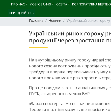
ПРО НАС
ЛОБІЮВАННЯ
ОСВІТА
КОРПОРАТИВНА БЕЗПЕК
ПРИЄДНУЙТЕСЬ
Головна
Новини
Український ринок гороху 
Український ринок гороху ри
продукції через зростання п
На внутрішньому ринку гороху наразі сп
нового сезону котирування просідають у 
трейдерів вперше переключають увагу на
нового врожаю може різко зрости в середин
Про це повідомляють в аналітичному де
ПУСК, створеного в межах ВАР.
«Зараз спостерігаємо незначне зниження 
Теоретично, ціни можуть ще просісти до 