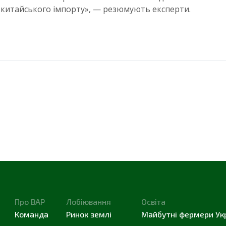
у китайського імпорту», — резюмують експерти.
Про ВАР
Лобіювання
Освіта
Команда
Ринок землі
Майбутні фермери Ук