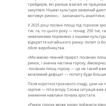
трейдерів, які раніше взагалі не працю
закупівлі. Нішеві культури зазвичай даю
мотивує ринок», - зазначають аналітики.
У 2025 році посівні площі під горохом зро
тис. га, то цього року — понад 250 тис. 
невеликими порівняно з іншими культу
відкриття китайського ринку: попит із 
обсяг виробництва.
«Ми маємо певний приріст посівних площ,
ринок, і значна частина гороху, ймовірно,
посівних площ гороху — це не такий вже в
можливий дефіцит — попиту буде більше, 
Після короткострокового спаду, ціни на г
серпня — піти вгору. Схожа ситуація вже 
зниження навпаки почала зростати.
«Ринок гороху може знову побачити рівні