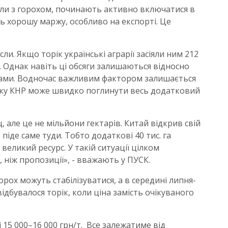
вали з горохом, починають активно включатися в
ть хорошу маржу, особливо на експорті. Це
сли. Якщо торік українські аграрії засіяли ним 212
га. Однак навіть ці обсяги залишаються відносно
рами. Водночас важливим фактором залишається
боку КНР може швидко поглинути весь додатковий
 але це не мільйони гектарів. Китай відкрив свій
 піде саме туди. Тобто додаткові 40 тис. га
еликий ресурс. У такій ситуації цілком
ніж пропозиції», - вважають у ПУСК.
орох можуть стабілізуватися, а в середині липня-
відбувалося торік, коли ціна замість очікуваного
 15 000–16 000 грн/т. Все залежатиме від