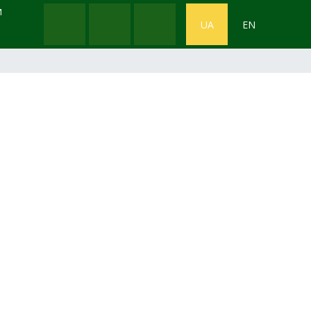
М
UA
EN