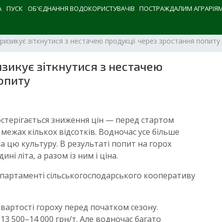
А
ПУСК
ОБ'ЄДНАННЯ ВОДОКОРИСТУВАЧІВ
ПОСТРАЖДАЛИМ АГРАРІЯ
ризикує зіткнутися з нестачею продукції через зростання попиту
зикує зіткнутися з нестачею
опиту
остерігається зниження цін — перед стартом
межах кількох відсотків. Водночас усе більше
 цю культуру. В результаті попит на горох
і літа, а разом із ним і ціна.
партаменті сільськогосподарського кооперативу
вартості гороху перед початком сезону.
13 500–14 000 грн/т. Але водночас багато