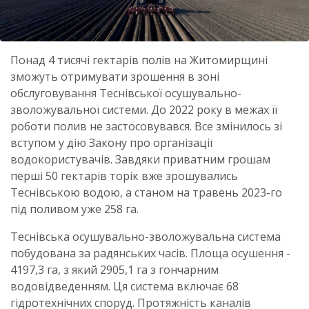
Понад 4 тисячі гектарів полів на Житомирщині
зможуть отримувати зрошення в зоні
обслуговування Теснівської осушувально-
зволожувальної системи. До 2022 року в межах її
роботи полив не застосовувався. Все змінилось зі
вступом у дію Закону про організації
водокористувачів. Завдяки приватним грошам
перші 50 гектарів торік вже зрошувались
Теснівською водою, а станом на травень 2023-го
під поливом уже 258 га.
Теснівська осушувально-зволожувальна система
побудована за радянських часів. Площа осушення -
4197,3 га, з який 2905,1 га з гончарним
водовідведенням. Ця система включає 68
гідротехнічних споруд. Протяжність каналів