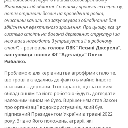
Житомирській області. Спочатку провели експертизу,
потім отримали дозвіл на проведення робіт,
очистили канали та закуповували обладнання для
здійснення ефективного зрошення. При цьому, вся ця
система стоїть на балансі державних структур і за
нею мали наглядати й утримувати її в робочому
стані”,
- розповіла
голова ОВК “Лесині Джерела”,
заступниця голови ФГ “Аделаїда” Олеся
Рибалко.
Проблемою для керівництва агрофірми стало те,
що гроші вкладались де-факто в майно іншого
власника – держави. Тож гарантії, що за новим
обладнанням та його роботою будуть доглядати
належним чином не було. Вирішенням став Закон
про організації водокористувачів, який був
підписаний Президентом України в травні 2022
року. Згідно його положень, аграрії, які
господарюють в межах обслуговування певної