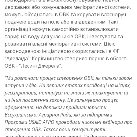
державної або комунальної меліоративної системи,
можуть об’єднатись в ОВК та керувати власноруч
подачею води на поле або її відведенням. Такі
організації можуть самостійно встановлювати
тариф на воду для учасників ОВК, інвестувати та
розвивати власні меліоративні системи. Цією
законодавчою ініціативою скористались і в ФГ
“Аделаїда”. Керівництво створило перше в області
ОВК - “Лесині Джерела”.
“Ми розпочали процес створення ОВК, як тільки закон
вступив у дію. На перших етапах посадовці на місцях,
реєстратори, нотаріуси не знали як трактувати ці
чи інші положення закону. Це гальмувало процес
оформлення. На допомогу прийшли юристи
Всеукраїнської Аграрної Ради, які за підтримки
Програми USAID АГРО проводили чисельні вебінари про
створення ОВК. Також вони консультують
господарства на кожному етапі. Це допомогло нам