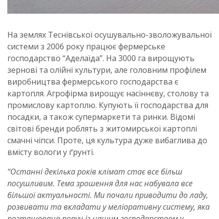
На землях Теснівської осушувально-зволожувальної
системи з 2006 року працює фермерське
господарство “Аделаїда”. На 3000 га вирощують
зернові та олійні культури, але головним профілем
виробництва фермерського господарства є
картопля. Агрофірма вирощує насіннєву, столову та
промислову картоплю. Купують її господарства для
посадки, а також супермаркети та ринки. Відомі
світові бренди роблять з житомирської картоплі
смачні чіпси. Проте, ця культура дуже вибаглива до
вмісту вологи у ґрунті.
“Останні декілька років клімат стає все більш
посушливим. Тема зрошення для нас набувала все
більшої актуальності. Ми почали приводити до ладу,
розвивати та вкладати у меліоративну систему, яка
розташована поруч із нашим господарством у