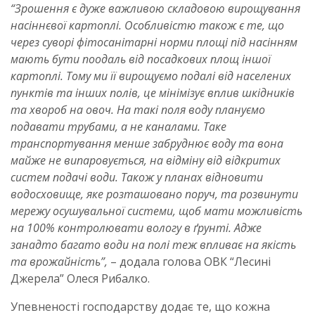
“Зрошення є дуже важливою складовою вирощування
насіннєвої картоплі. Особливістю також є те, що
через суворі фітосанітарні норми площі під насінням
мають бути поодаль від посадкових площ іншої
картоплі. Тому ми її вирощуємо подалі від населених
пунктів та інших полів, це мінімізує вплив шкідників
та хвороб на овоч. На такі поля воду плануємо
подавати трубами, а не каналами. Таке
транспортування менше забруднює воду та вона
майже не випаровується, на відміну від відкритих
систем подачі води. Також у планах відновити
водосховище, яке розташовано поруч, та розвинути
мережу осушувальної системи, щоб мати можливість
на 100% контролювати вологу в ґрунті. Адже
занадто багато води на полі теж впливає на якість
та врожайність”,
– додала голова ОВК “Лесині
Джерела” Олеся Рибалко.
Упевненості господарству додає те, що кожна