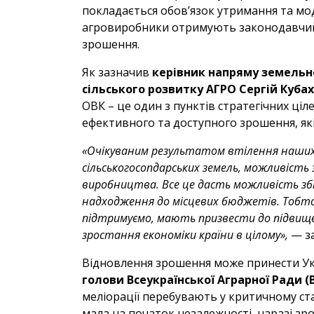
покладається обов’язок утримання та мо
агровиробники отримують законодавчий 
зрошення.
Як зазначив
керівник напряму земельно
сільського розвитку АГРО Сергій Кубах
ОВК – це один з пунктів стратегічних ці
ефективного та доступного зрошення, які
«Очікуваним результатом втілення наших
сільськогосопдарських земель, можливість
виробництва. Все це дасть можливість зб
надходження до місцевих бюджетів. Тобто,
підтримуємо, мають призвести до підвищен
зростання економіки країни в цілому»,
— за
Відновлення зрошення може принести Укр
голови Всеукраїнської Аграрної Ради 
меліорації перебувають у критичному стан
мала на початок незалежності, наразі зро