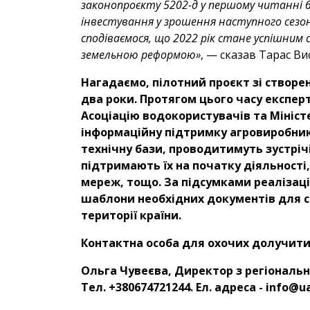
законопроєкту 5202-д у першому читанні 
інвестування у зрошення наступного сезон
сподіваємося, що 2022 рік стане успішним
земельною реформою»
, — сказав Тарас В
Нагадаємо, пілотний проєкт зі створе
два роки. Протягом цього часу експерт
Асоціацію водокористувачів та Мініс
інформаційну підтримку агровиробник
технічну бази, проводитимуть зустріч
підтримають їх на початку діяльност
мереж, тощо. За підсумками реалізаці
шаблони необхідних документів для ст
території країни.
Контактна особа для охочих долучити
Ольга Чувеєва, Директор з регіональн
Тел. +380674721244. Ел. адреса - info@u