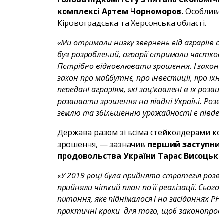
комплексі Артем Чорноморов.
Особливо
Кіровоградська та Херсонська області.
«Ми отримали низку звернень від аграріїв 
був розроблений, аграрії отримали частко
Потрібно відновлювати зрошення. І законо
закон про майбутнє, про інвестиції, про ї
передані аграріям, які зацікавлені в їх ро
розвивати зрошення на півдні Україні. Р
землю та збільшенню урожайності в півде
Держава разом зі всіма стейколдерами к
зрошення, — зазначив
перший заступник
продовольства України Тарас Висоцьк
«У 2019 році була прийнята стратегія роз
прийняли чіткий план по її реалізації. Сь
питання, яке піднімалося і на засіданнях 
практичні кроки для того, щоб законопр