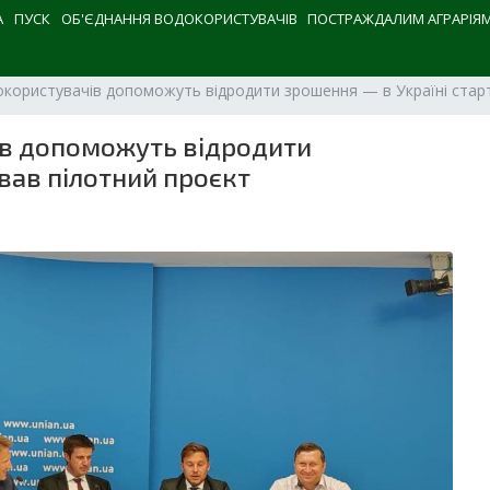
А
ПУСК
ОБ'ЄДНАННЯ ВОДОКОРИСТУВАЧІВ
ПОСТРАЖДАЛИМ АГРАРІЯ
докористувачів допоможуть відродити зрошення — в Україні стар
ів допоможуть відродити
вав пілотний проєкт