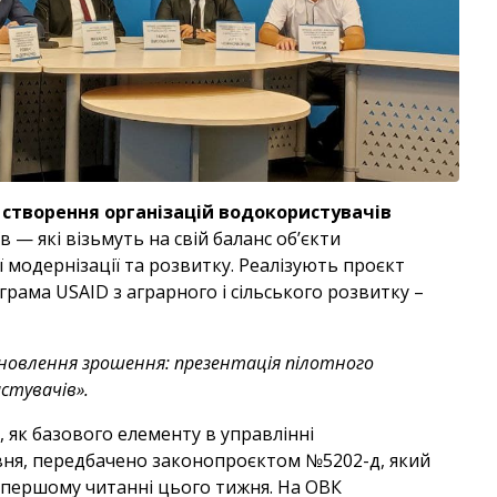
і створення організацій водокористувачів
 — які візьмуть на свій баланс об’єкти
 модернізації та розвитку. Реалізують проєкт
грама USAID з аграрного і сільського розвитку –
ідновлення зрошення: презентація пілотного
стувачів».
 як базового елементу в управлінні
ня, передбачено законопроєктом №5202-д, який
 першому читанні цього тижня. На ОВК