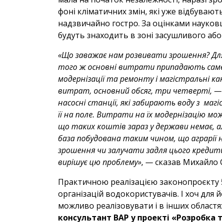
фоні кліматичних змін, які уже відбувают
надзвичайно гостро. За оцінками науковці
будуть знаходить в зоні засушливого або
«Що заважає нам розвивати зрошення? Для
того ж основні витрати припадають саме
модернізації та ремонту і магістральні кан
витрат, основний обсяг, три четверті, —
насосні станції, які забирають воду з ма
її на поле. Витрати на їх модернізацію мо
що таких коштів зараз у держави немає, ал
база побудована таким чином, що аграрії
зрошення чи залучати задля цього кредити
вирішує цю проблему»
, — сказав Михайло 
Практичною реалізацією законопроєкту 5
організацій водокористувачів. І хоч для 
можливо реалізовувати і в інших областях
консультант ВАР у проекті «Розробка т