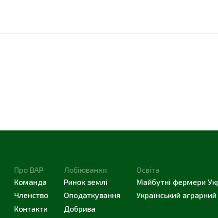
Про ВАР
Лобіювання
Освіта
Команда
Ринок землі
Майбутні фермери Ук
Членство
Оподаткування
Український аграрний
Контакти
Добрива