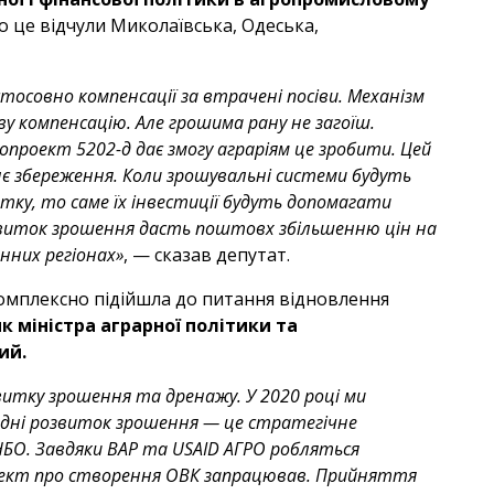
 це відчули Миколаївська, Одеська,
стосовно компенсації за втрачені посіви. Механізм
ву компенсацію. Але грошима рану не загоїш.
проект 5202-д дає змогу аграріям це зробити. Цей
хнє збереження. Коли зрошувальні системи будуть
звитку, то саме їх інвестиції будуть допомагати
озвиток зрошення дасть поштовх збільшенню цін на
нних регіонах»
, — сказав депутат.
омплексно підійшла до питання відновлення
 міністра аграрної політики та
ий.
витку зрошення та дренажу. У 2020 році ми
огодні розвиток зрошення — це стратегічне
РНБО. Завдяки ВАР та USAID АГРО робляться
оект про створення ОВК запрацював. Прийняття