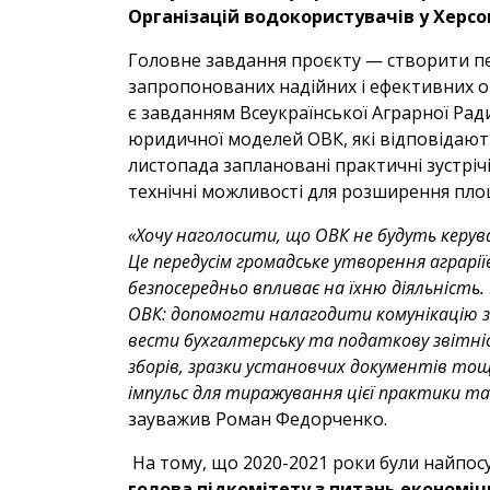
Організацій водокористувачів у Херсо
Головне завдання проєкту — створити п
запропонованих надійних і ефективних о
є завданням Всеукраїнської Аграрної Рад
юридичної моделей ОВК, які відповідают
листопада заплановані практичні зустріч
технічні можливості для розширення пло
«Хочу наголосити, що ОВК не будуть керув
Це передусім громадське утворення аграріїв
безпосередньо впливає на їхню діяльність.
ОВК: допомогти налагодити комунікацію з
вести бухгалтерську та податкову звітн
зборів, зразки установчих документів то
імпульс для тиражування цієї практики т
зауважив Роман Федорченко.
На тому, що 2020-2021 роки були найпос
голова підкомітету з питань економіч