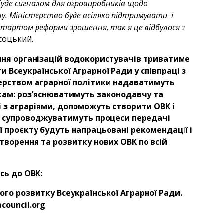
буде сигналом для агровиробників щодо
у. Міністерство буде всіляко підтримувати і
 стартом реформи зрошення, так я це відбулося з
исоцький.
ння організацій водокористувачів триватиме
и Всеукраїнської Аграрної Ради у співпраці з
терством аграрної політики надаватимуть
ам: роз’яснюватимуть законодавчу та
і з аграріями, допоможуть створити ОВК і
і, супроводжуватимуть процеси передачі
ї проєкту будуть напрацьовані рекомендації і
ворення та розвитку нових ОВК по всій
сь до ОВК:
ого розвитку Всеукраїнської Аграрної Ради.
acouncil.org