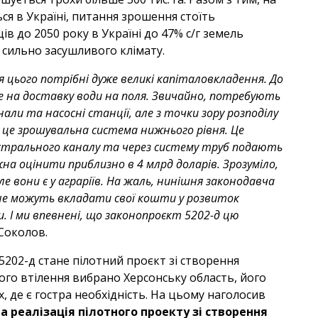
ься в Україні, питання зрошення стоїть
в до 2050 року в Україні до 47% с/г земель
 сильно засушливого клімату.
 цього потрібні дуже великі капіталовкладення. До
 на доставку води на поля. Звичайно, потребують
али та насосні станції, але з точки зору розподілу
 це зрошувальна система нижнього рівня. Це
гістрального каналу та через систему труб подають
жна оцінити приблизно в 4 млрд доларів. Зрозуміло,
е вони є у аграріїв. На жаль, нинішня законодавча
 не можуть вкладати свої кошти у розвиток
. І ми впевнені, що законопроєкт 5202-д цю
Соколов.
202-д стане пілотний проєкт зі створення
його втілення вибрано Херсонську область, його
, де є гостра необхідність. На цьому наголосив
а реалізація пілотного проекту зі створення