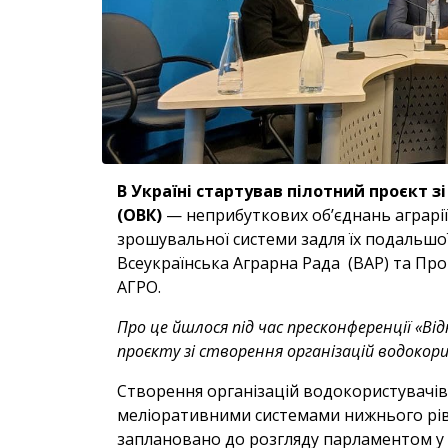
В Україні стартував пілотний проєкт з
(ОВК)
— неприбуткових об’єднань аграріїв
зрошувальної системи задля їх подальшої
Всеукраїнська Аграрна Рада (ВАР) та Про
АГРО.
Про це йшлося під час пресконференції «В
проєкту зі створення організацій водокори
Створення організацій водокористувачів,
меліоративними системами нижнього рів
заплановано до розгляду парламентом у