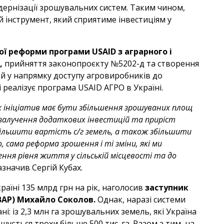
дернізації зрошувальних систем. Таким чином,
інструмент, який сприятиме інвестиціям у
ї реформи програми USAID з аграрного і
,
прийняття законопроєкту №5202-д та створення
лей у напрямку доступу агровиробників до
 реалізує програма USAID АГРО в Україні.
 ініціатив має бути збільшення зрошуваних площ
 залучення додаткових інвестицій та приріст
ільшити вартість с/г земель, а також збільшити
 сама реформа зрошення і ті зміни, які ми
ня рівня життя у сільській місцевості та до
значив Сергій Кубах.
аїні 135 млрд грн на рік, наголосив
заступник
(ВАР) Михайло Соколов.
Однак, наразі системи
і: із 2,3 млн га зрошувальних земель, які Україна
шується трохи більше 500 тис. га. Разом з тим, на