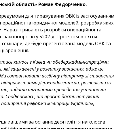
нській області» Роман Федорченко.
ередумови для тиражування ОВК із застосуванням
пераційної та юридичної моделей, розробка яких
и. Наразі тривають розробки операційної та
ь законопроєкту 5202-д. Протягом жовтня-
і-семінари, де буде презентована модель ОВК та
щі зрошення.
атись кимось з Києва чи облдержадміністраціями.
, які зацікавлені у розвитку зрошення, адже це
 Ми готові надати всебічну підтримку зі створення
 підприємствами Держводагентсва, розповісти як
ість, надати алгоритми проведення установчих
що. Сподіваємось, що проєкт дасть потужний
а поширення реформи меліорації Україною»
, —
ушливішими за останнє десятиліття наголосив
ної і фінансової політики в агропромисловому