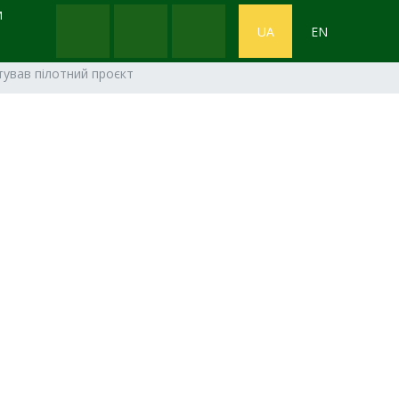
М
UA
EN
тував пілотний проєкт