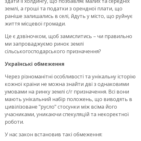
здати її холдингу, що позбавляє малих та середніх
землі, а гроші та податки з орендної плати, що
раніше залишались в селі, йдуть у місто, що руйнує
життя місцевої громади.
Це є дзвіночком, щоб замислитись – чи правильно
ми запроваджуємо ринок землі
сільськогосподарського призначення?
Українські обмеження
Через різноманітні особливості та унікальну історію
кожної країни не можна знайти дві з однаковими
умовами на ринку землі с/г призначення. Всі вони
мають унікальний набір положень, що виводять в
цивілізоване "русло" стосунки між всіма його
учасниками, уникаючи спекуляцій та некоректної
роботи.
У нас закон встановив такі обмеження: