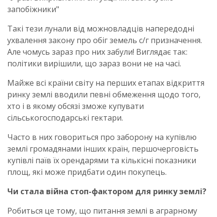
запобіжники"
Такі тези лунали від можновладців напередодні
ухвалення закону про обіг земель с/г призначення.
Але чомусь зараз про них забули! Виглядає так:
політики вирішили, що зараз вони не на часі.
Майже всі країни світу на перших етапах відкриття
ринку землі вводили певні обмеження щодо того,
хто і в якому обсязі зможе купувати
сільськогосподарські гектари.
Часто в них говориться про заборону на купівлю
землі громадянами інших країн, першочерговість
купівлі паїв їх орендарями та кількісні показники
площ, які може придбати один покупець.
Чи стала війна стоп-фактором для ринку землі?
Робиться це тому, що питання землі в аграрному