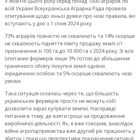
У жовтні цього року серед понад 1000 аграріїв по
всій Україні Всеукраїнська Аграрна Рада провела
опитування щодо їхньої думки про нові правила, які
вступають у дію з 1 січня 2024 року.
73% аграріїв повністю не схвалюють та 14% скоріше
не схвалюють підняття ліміту продажу землі с/г
призначення зі 100 га до 10 000 га з 2024 року. Зі всіх
опитаних фермерів лише 3% готові до збільшення
граничного обсягу покупки землі однією
юридичною особою та 5% скоріше схвалюють нові
умови.
Така ситуація склалась через те, що більшість
українських фермерів просто не можуть собі
дозволити зараз купувати землю. Насправді
питання в тому, де взяти гроші на продовження
виробничої діяльності. Як, я вже говорив, внаслідок
війни агропідприємства вже другий рік працюють у
збиток і поки що перспективи покращення ситуації