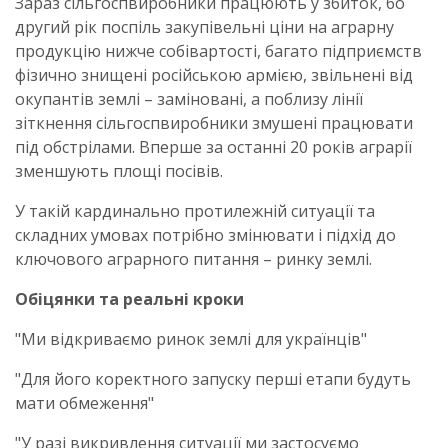
Зараз сільгоспвиробники працюють у збиток, бо
другий рік поспіль закупівельні ціни на аграрну
продукцію нижче собівартості, багато підприємств
фізично знищені російською армією, звільнені від
окупантів землі – заміновані, а поблизу лінії
зіткнення сільгоспвиробники змушені працювати
під обстрілами. Вперше за останні 20 років аграрії
зменшують площі посівів.
У такій кардинально протилежній ситуації та
складних умовах потрібно змінювати і підхід до
ключового аграрного питання – ринку землі.
Обіцянки та реальні кроки
"Ми відкриваємо ринок землі для українців"
"Для його коректного запуску перші етапи будуть
мати обмеження"
"У разі викривлення ситуації ми застосуємо