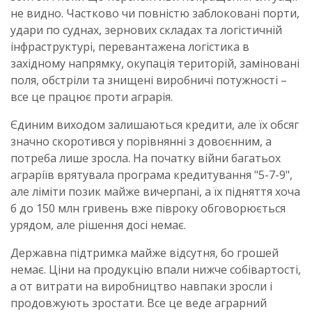
не видно. Частково чи повністю заблоковані порти,
удари по суднах, зернових складах та логістичній
інфраструктурі, перевантажена логістика в
західному напрямку, окупація територій, заміновані
поля, обстріли та знищені виробничі потужності –
все це працює проти аграрія.
Єдиним виходом залишаються кредити, але їх обсяг
значно скоротився у порівнянні з довоєнним, а
потреба лише зросла. На початку війни багатьох
аграріїв врятувала програма кредитування "5-7-9",
але ліміти позик майже вичерпані, а їх підняття хоча
б до 150 млн гривень вже півроку обговорюється
урядом, але рішення досі немає.
Державна підтримка майже відсутня, бо грошей
немає. Ціни на продукцію впали нижче собівартості,
а от витрати на виробництво навпаки зросли і
продовжують зростати. Все це веде аграрний