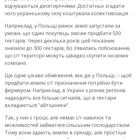
відчуваються десятиріччями. Достатньо згадати
чого українському селу коштувала колективізація.
Наприклад, у Польщі ринок землі запустили за
умови, що один покупець зможе придбати 500
гектарів. Через декілька років цей показник
знизили до 300 гектарів, бо з’явились побоювання,
що с/г території можуть швидко скупити іноземні
компанії.
Ще одне цікаве обмеження, яке діє у Польщі, – щоб
придбати землю с/г призначення потрібно бути
фермером. Наприклад, в Україні з різних регіонів
надходить все більше сигналів, що в гектари
вкладаються "айтішники".
Так, у них є гроші, але немає с/г навичок та
можливостей займатися сільським господарством.
Тому вони здають землю в оренду, але простіше