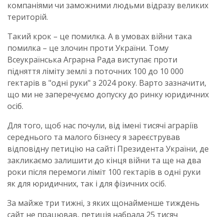
компаніями чи заможними людьми відразу великих
територій.
Такий крок – це помилка. А в умовах війни така
помилка – це злочин проти України. Тому
Всеукраїнська Аграрна Рада виступає проти
підняття ліміту землі з поточних 100 до 10 000
гектарів в "одні руки" з 2024 року. Варто зазначити,
що ми не заперечуємо допуску до ринку юридичних
осіб.
Для того, щоб нас почули, від імені тисячі аграріїв
середнього та малого бізнесу я зареєстрував
відповідну петицію на сайті Президента України, де
закликаємо залишити до кінця війни та ще на два
роки після перемоги ліміт 100 гектарів в одні руки
як для юридичних, так і для фізичних осіб.
За майже три тижні, з яких щонайменше тиждень
сайт не працював, петиція набрала 25 тисяч