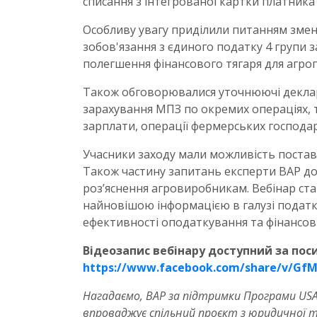
списання з інтегрованої картки платника
Особливу увагу приділили питанням зменш
зобов'язання з єдиного податку 4 групи з
полегшення фінансового тягаря для агроп
Також обговорювалися уточнюючі деклар
зарахування МПЗ по окремих операціях, т
зарплати, операції фермерських господарс
Учасники заходу мали можливість постави
Також частину запитань експерти ВАР д
роз’яснення агровиробникам. Вебінар с
найновішою інформацією в галузі подат
ефективності оподаткування та фінансовій
Відеозапис вебінару доступний за пос
https://www.facebook.com/share/v/G
Нагадаємо, ВАР за підтримки Програми USAID
впроваджує спільний проєкт з юридичної т