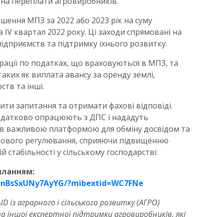
 на переплати агровиробників.
ення МПЗ за 2022 або 2023 рік на суму
а IV квартал 2022 року. Ці заходи спрямовані на
ідприємств та підтримку їхнього розвитку.
ації по податках, що враховуються в МПЗ, та
аких як виплата авансу за оренду землі,
тв та інші.
ти запитання та отримати фахові відповіді.
одатково опрацюють з ДПС і нададуть
тав важливою платформою для обміну досвідом та
кового регулювання, сприяючи підвищенню
 стабільності у сільському господарстві.
иланням:
fMnBsSxUNy7AyYG/?mibextid=WC7FNe
 із аграрного і сільського розвитку (АГРО)
а іншої експертної підтримки агровиробників, які