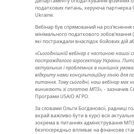
Департаменту оподаткування фізичних ос
податкових питань, керуюча партнерка Cro
Ukraine.
Вебінар був спрямований на роз’яснення
мінімального податкового зобов’язання (
які постраждали внаслідок бойових дій аб
«Сьогоднішній вебінар є частиною нашої с
постраждалого агросектору України. Пит
актуальних і проблемних в нинішніх умовах
відкриту нами консультаційну лінію для п
питання. Тому сьогодні, наш вебінар має н
виникають зі сплатою МПЗ»,
- зазначив С
Програми USAID АГРО.
За словами Ольги Богданової, радниці го
вкрай важливо бути в курсі всіх актуальн
зокрема в питаннях адміністрування МПЗ
безпосередньо впливає на фінансове ста