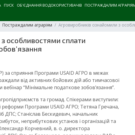
А
ПУСК
ОБ'ЄДНАННЯ ВОДОКОРИСТУВАЧІВ
ПОСТРАЖДАЛИМ АГРАРІЯ
Постраждалим аграріям
Агровиробників ознайомили з особл
 з особливостями сплати
обов'язання
АР) за сприяння Програми USAID АГРО в межах
раждали від активних бойових дій або тимчасової
 вебінар “Мінімальне податкове зобов’язання”.
 агропідприємств та громад. Спікерами виступили:
ої реформи Програми USAID АГРО; Тетяна Гречана,
б ДПС; Станіслав Бескидевич, начальник
рибуток, неприбуткових установ і організацій та
лександр Корчевний, в. о. директора