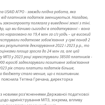
та USAID АГРО - завжди плідна робота, яка
и від платників податків зменшуються. Нагадаю,
 законопроєкту полягала у виведенні землі з тіні.
р, що ми бачимо сьогодні в оподаткуванні – вона
о нараховано по 19,4 млн га с/г угідь – це високий
еєстрували податкове зобов’язання у сумі понад 2
ки результатів декларування 2022 і 2023 р.р., то
оцінками площа зросла до 24 млн га, але цей
 МПЗ у 2023 році зареєстрували 38500 платників -
0 000 юросіб задекларували позитивне зобов’язання
 2023 рік стали платити податків більше,
 до бюджету стало менше, що є позитивним.
 пояснила Тетяна Гречана, директорка
 з новими роз'ясненнями Державної податкової
 щодо адміністрування МПЗ, зокрема, впливу