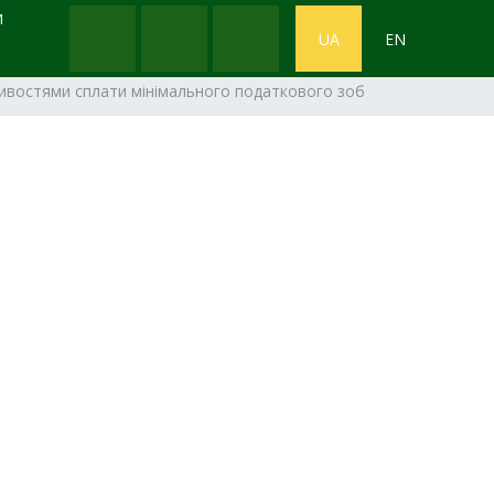
М
UA
EN
ивостями сплати мінімального податкового зобов'язання