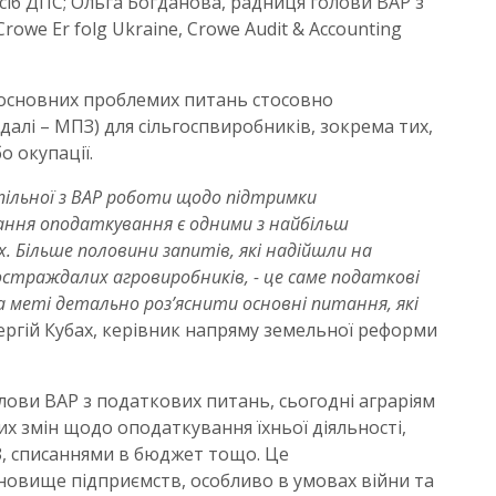
іб ДПС; Ольга Богданова, радниця голови ВАР з
we Er folg Ukraine, Crowe Audit & Accounting
 основних проблемих питань стосовно
далі – МПЗ) для сільгоспвиробників, зокрема тих,
о окупації.
пільної з ВАР роботи щодо підтримки
ання оподаткування є одними з найбільш
. Більше половини запитів, які надійшли на
остраждалих агровиробників, - це саме податкові
а меті детально роз’яснити основні питання, які
ергій Кубах, керівник напряму земельної реформи
лови ВАР з податкових питань, сьогодні аграріям
их змін щодо оподаткування їхньої діяльності,
, списаннями в бюджет тощо. Це
новище підприємств, особливо в умовах війни та