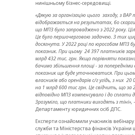
нинішньому бізнес-середовищі.
«Дякую за організацію цього заходу, з ВАР 
відображається на результатах, бо скарг
що МПЗ було запроваджено з 2022 року. Ціль
Це було першочерговою задачею. З тих циф
досягнута. У 2022 році по юрособам МПЗ бул
показник. При цьому 24 397 платників зар
млрд 432 тис. грн. Якщо порівняти показни
бачимо збільшення площі - за попередніми 
показник ще буде уточнюватися. При цьому
власників або орендарів с/г угідь, з них 2
на 1 млрд 600 тис грн. Це свідчить, що за
відповідно МПЗ компенсувало і до сплати
Зрозуміло, що платники виходять з тіні»,
-
Департаменту юридичних осіб ДПС.
Експерти ознайомили учасників вебінару
служби та Міністерства фінансів України