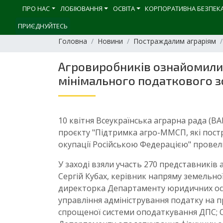
ПРО НАС
ЛОБІЮВАННЯ
ОСВІТА
КОРПОРАТИВНА БЕЗПЕК
ПРИЄДНУЙТЕСЬ
Головна
Новини
Постраждалим аграріям
Агровиробників ознайомили
мінімального податкового з
10 квітня Всеукраїнська аграрна рада (В
проєкту "Підтримка агро-ММСП, які пост
окупації Російською Федерацією" провели
У заході взяли участь 270 представників
Сергій Кубах, керівник напряму земельн
директорка Департаменту юридичних осі
управління адміністрування податку на п
спрощеної системи оподаткування ДПС; О