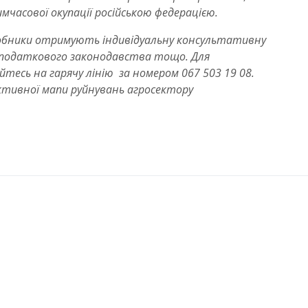
мчасової окупації російською федерацією.
робники отримують індивідуальну консультативну
, податкового законодавства тощо. Для
есь на гарячу лінію за номером 067 503 19 08.
ктивної мапи руйнувань агросектору